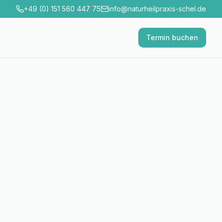
+49 (0) 151 560 447 75
info@naturheilpraxis-schel.de
Termin buchen